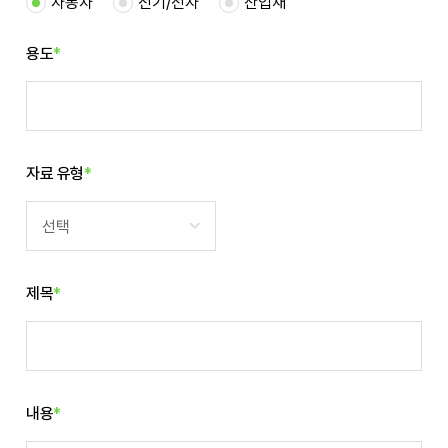
자동차
전기/전자
산업재
용도
*
자료 유형
*
선택
제목
*
내용
*